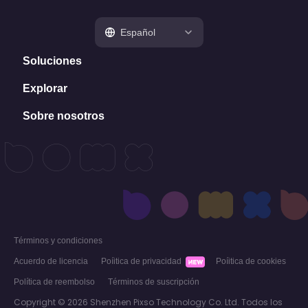
Español
Soluciones
Explorar
Pizarra online
Mapa mental
Sobre nosotros
Artículos
Diagrama de flujo
Plantillas
Quiénes somos
Diagramación
Consejos
Preguntas freguentes
Estrategia y planificación
Reseñas
Guía del usuario
Gestión de proyecto
Conocimientos
Contáctenos
Desarrollo de producto
Qué hay de nuevo
Alternativa a Miro
Términos y condiciones
Acuerdo de licencia
Poíitica de privacidad
Poíitica de cookies
Política de reembolso
Términos de suscripción
Copyright © 2026 Shenzhen Pixso Technology Co. Ltd. Todos los