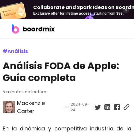
Collaborate and Spark Ideas on Boardmi
Exclusive offer for lifetime access, starting from $99.
Soluciones
#Análisis
Análisis FODA de Apple:
Por caso de uso
Boardmix AI
Guía completa
Pizarra online
AI Mind Map
Diagramación
AI Flowchart
5 minutos de lectura
Mackenzie
Plan estratégica
AI PPT
2024-09-
Carter
24
Gestión de proyectos
En la dinámica y competitiva industria de la
Desarrollo de producto