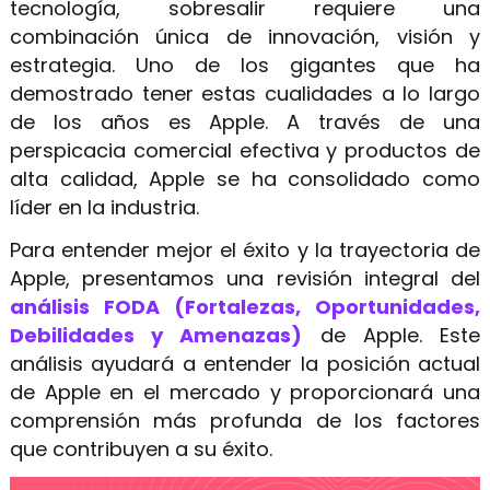
tecnología, sobresalir requiere una
combinación única de innovación, visión y
Get 80% OFF
estrategia. Uno de los gigantes que ha
demostrado tener estas cualidades a lo largo
Recursos
de los años es Apple. A través de una
perspicacia comercial efectiva y productos de
Blog
alta calidad, Apple se ha consolidado como
Plantillas
líder en la industria.
Centro de ayuda
Para entender mejor el éxito y la trayectoria de
Apple, presentamos una revisión integral del
Qué hay de nuevo
análisis FODA (Fortalezas, Oportunidades,
Debilidades y Amenazas)
de Apple. Este
Descarga
análisis ayudará a entender la posición actual
Precios
de Apple en el mercado y proporcionará una
comprensión más profunda de los factores
que contribuyen a su éxito.