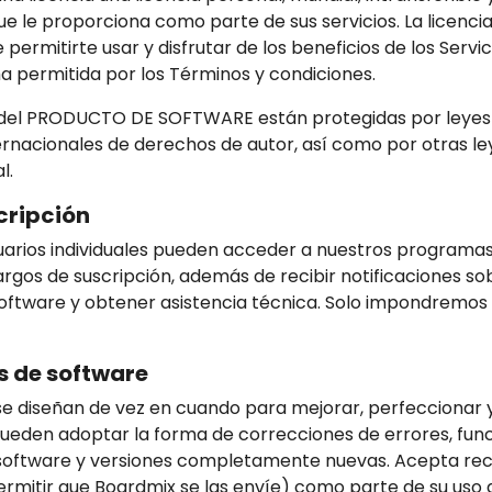
 que le proporciona como parte de sus servicios. La licenci
 permitirte usar y disfrutar de los beneficios de los Serv
a permitida por los Términos y condiciones.
s del PRODUCTO DE SOFTWARE están protegidas por leyes
ernacionales de derechos de autor, así como por otras le
l.
cripción
usuarios individuales pueden acceder a nuestros programas
argos de suscripción, además de recibir notificaciones so
oftware y obtener asistencia técnica. Solo impondremos 
s de software
se diseñan de vez en cuando para mejorar, perfeccionar y
 pueden adoptar la forma de correcciones de errores, fun
oftware y versiones completamente nuevas. Acepta reci
ermitir que Boardmix se las envíe) como parte de su uso de