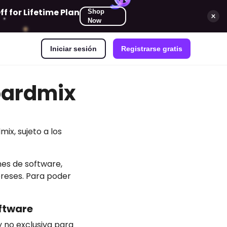
 for Lifetime Plan
Shop
Now
Iniciar sesión
Registrarse gratis
oardmix
ix, sujeto a los
nes de software,
ereses. Para poder
oftware
y no exclusiva para