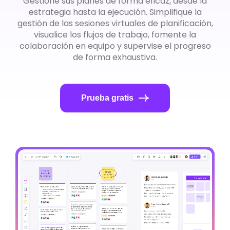
Gestione sus planes de forma eficaz, desde la
estrategia hasta la ejecución. Simplifique la
gestión de las sesiones virtuales de planificación,
Get 80% OFF
visualice los flujos de trabajo, fomente la
Recursos
colaboración en equipo y supervise el progreso
de forma exhaustiva.
Blog
Plantillas
Prueba gratis
Centro de ayuda
Qué hay de nuevo
Descarga
Precios