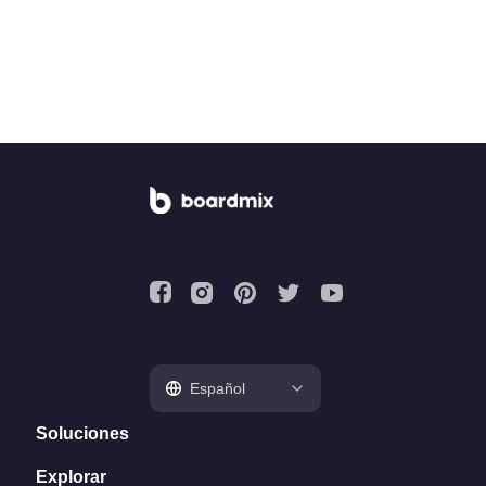
Español
Soluciones
Explorar
Pizarra online