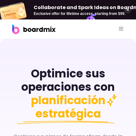
Collaborate and Spark Ideas on Boardmi
Exclusive offer for lifetime access, starting from $99.
Soluciones
Por caso de uso
Boardmix AI
Optimice sus
Pizarra online
AI Mind Map
operaciones con
Diagramación
AI Flowchart
planificación
Plan estratégica
AI PPT
estratégica
Gestión de proyectos
Desarrollo de producto