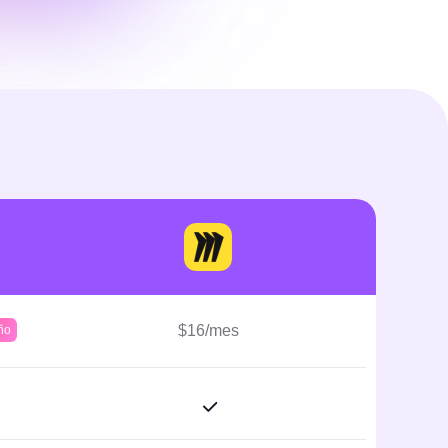
$16/mes
ño