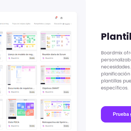
Planti
Boardmix ofr
personalizabl
necesidades. 
planificació
plantillas pu
específicos.
Prueba 