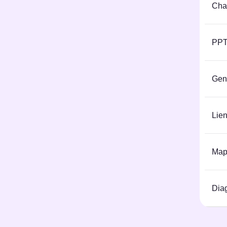
Chat
PPT
Gen
Lie
Map
Diag