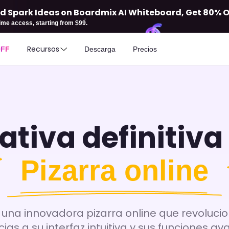
d Spark Ideas on Boardmix AI Whiteboard, Get 80% Off
etime access, starting from $99.
Recursos
OFF
Descarga
Precios
ativa definitiva
Pizarra online
una innovadora pizarra online que revolucio
ias a su interfaz intuitiva y sus funciones av