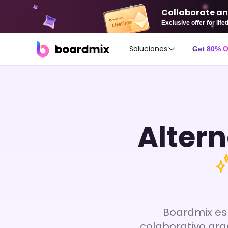
Collaborate an
Exclusive offer for lif
Soluciones
Get 80% 
Altern
Boardmix es 
colaborativo grac