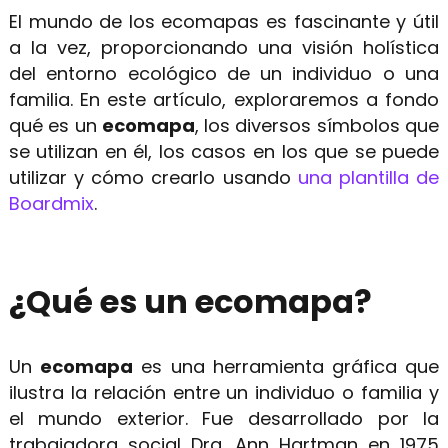
El mundo de los ecomapas es fascinante y útil
a la vez, proporcionando una visión holística
Get 80% OFF
del entorno ecológico de un individuo o una
Recursos
familia. En este artículo, exploraremos a fondo
qué es un
ecomapa
, los diversos símbolos que
Blog
se utilizan en él, los casos en los que se puede
utilizar y cómo crearlo usando
una plantilla de
Plantillas
Boardmix
.
Centro de ayuda
Qué hay de nuevo
¿Qué es un ecomapa?
Descarga
Precios
Un
ecomapa
es una herramienta gráfica que
ilustra la relación entre un individuo o familia y
el mundo exterior. Fue desarrollado por la
trabajadora social Dra. Ann Hartman en 1975