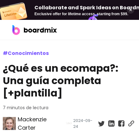
Collaborate and Spark Ideas on Boardmi
Exclusive offer for lifetime access, starting from $99.
Soluciones
#Conocimientos
¿Qué es un ecomapa?:
Por caso de uso
Boardmix AI
Una guía completa
Pizarra online
AI Mind Map
[+plantilla]
Diagramación
AI Flowchart
Plan estratégica
AI PPT
7 minutos de lectura
Mackenzie
Gestión de proyectos
2024-09-
Carter
24
Desarrollo de producto