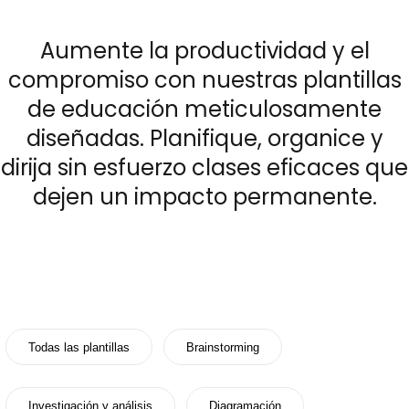
Get 80% OFF
Aumente la productividad y el
compromiso con nuestras plantillas
Recursos
de educación meticulosamente
diseñadas. Planifique, organice y
Blog
dirija sin esfuerzo clases eficaces que
Plantillas
dejen un impacto permanente.
Centro de ayuda
Qué hay de nuevo
Descarga
Precios
Todas las plantillas
Brainstorming
Investigación y análisis
Diagramación