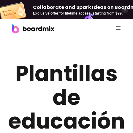
Collaborate and Spark Ideas on Boardmi
Exclusive offer for lifetime access, starting from $99.
Soluciones
Plantillas
Por caso de uso
Boardmix AI
Pizarra online
AI Mind Map
de
Diagramación
AI Flowchart
Plan estratégica
AI PPT
educación
Gestión de proyectos
Desarrollo de producto