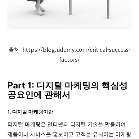
AI 피시본 다이어그램
계획 & 처리
AI 비즈니스 모델 캔버스
AI SWOT 분석
출처: https://blog.udemy.com/critical-success-
factors/
AI 가치 사슬 분석
전략 & 분석
스마트 크리에이션
AI 사용자 페르소나
AI 화이트보드
Part 1: 디지털 마케팅의 핵심성
공요인에 관해서
AI SMART 목표
AI 프레젠테이션
AI BCG 매트릭스
AI 이력서 작성기
1. 디지털 마케팅이란
디지털 마케팅은 인터넷과 디지털 기술을 활용하여
리소스
제품이나 서비스를 홍보하고 고객을 유치하는 마케팅