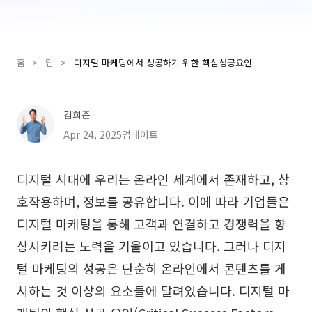
Presenti AI
AI PPT 제작 도구, Gamma 대안
홈
>
팁
>
디지털 마케팅에서 성공하기 위한 핵심성공요인
솔루션
다이어그램
김희준
마인드맵
SMART 목표 설정
Apr 24, 2025업데이트
플로우차트
다이어그램 작성기
디지털 시대에 우리는 온라인 세계에서 존재하고, 상
ER 다이어그램
비즈니스 모델 캔버스
호작용하며, 정보를 공유합니다. 이에 따라 기업들은
UML 다이어그램
사용자 여정 지도
디지털 마케팅을 통해 고객과 연결하고 경쟁력을 향
상시키려는 노력을 기울이고 있습니다. 그러나 디지
조직도
아키텍처 다이어그램
털 마케팅의 성공은 단순히 온라인에서 콘텐츠를 게
워크플로우
시하는 것 이상의 요소들에 달려있습니다. 디지털 마
스크럼 도구