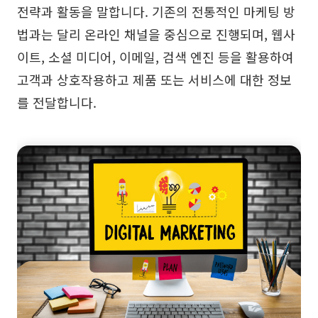
전략과 활동을 말합니다. 기존의 전통적인 마케팅 방
탐구
학습
법과는 달리 온라인 채널을 중심으로 진행되며, 웹사
템플릿
가이드
이트, 소셜 미디어, 이메일, 검색 엔진 등을 활용하여
다운로드
블로그
고객과 상호작용하고 제품 또는 서비스에 대한 정보
를 전달합니다.
업데이트 일기
기업
기업 버전
프라이빗 네트워크 배포
가격