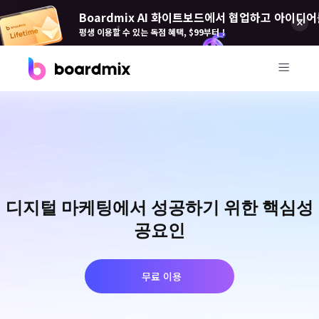
Boardmix AI 화이트보드에서 협업하고 아이디어
평생 이용할 수 있는 독점 혜택, $99부터！
제품
Boardmix(보드 믹스)
온라인 협업 화이트보드
Boardmix SDK
디지털 마케팅에서 성공하기 위한 핵심성
Boardmix 개발자 플랫폼
공요인
Boardmix AI
100+ AI 에이전트 탑재
무료 이용
Pixso(픽소)
UI/UX 도구, 피그마 대안