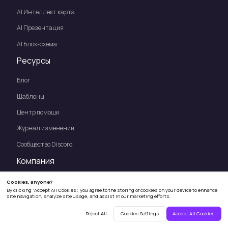
AI Интеллект карта
Al Презентация
Al Блок-схема
Ресурсы
Блог
Шаблоны
Центр помощи
Журнал изменений
Сообщество Discord
Компания
О нас
Цены
Предприятие