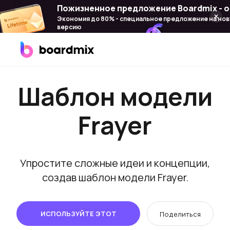
Пожизненное предложение Boardmix - о
Экономия до 80% - специальное предложение на но
версию
Продукт
Шаблон модели
Boardmix
Онлайн-доска для совместной работы
Frayer
Boardmix SDK
Платформа разработчика Boardmix
Упростите сложные идеи и концепции,
Boardmix AI
создав шаблон модели Frayer.
Интегрировано 100+ ИИ-агентов
Pixso
ИСПОЛЬЗУЙТЕ ЭТОТ
Поделиться
Альтернатива Figma для UI/UX