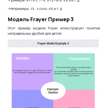
-Примеры: 4+1 ≠ 3, 7>4, 6+2=8-6, x ≤ 9 и т. д.
-Непримеры: √4 , x cosx, x⅛ и т. д.
Модель Frayer Пример
3
Этот пример модели Frayer иллюстрирует понятие
неправильных дробей для детей.