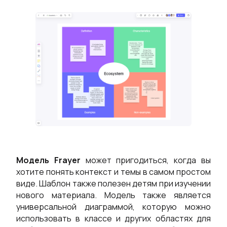
ШАБЛОН
Presenti AI
Альтернатива Gamma: презентации с ИИ
Решения
Рабочие Пр
та
Постановка SMART-целей
Scrum-дос
Техническая Схема
Мозговой 
Канва Бизнес-модели
Совместна
Карта Пути Клиента
Исследова
Модель Frayer
может пригодиться, когда вы
хотите понять контекст и темы в самом простом
ая Диаграмма
Архитектурная Диаграмма
Встречи и
виде. Шаблон также полезен детям при изучении
нового материала. Модель также является
Планирова
универсальной диаграммой, которую можно
использовать в классе и других областях для