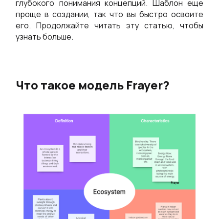
глубокого понимания концепций. Шаблон еще
AI
проще в создании, так что вы быстро освоите
его. Продолжайте читать эту статью, чтобы
Планирование и Обработка
Стратегия и Анализ
узнать больше.
AI Канва Бизнес-модели
AI Портрет Пользовате
AI SWOT-анализ
AI SMART-Целиs
Что такое модель Frayer?
а
AI Цепочка Ценности
AI Матрица БКГ
ы
Ресурсы
чить
Обучение
блоны
Руководство
ачать
Блог