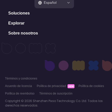
Español
Soluciones
Explorar
Pizarra online
Mapa mental
Sobre nosotros
Artículos
Diagrama de flujo
Plantillas
Quiénes somos
Diagramación
Consejos
Preguntas freguentes
Estrategia y planificación
Reseñas
Guía del usuario
Gestión de proyecto
Conocimientos
Contáctenos
Desarrollo de producto
Qué hay de nuevo
Alternativa a Miro
Términos y condiciones
Acuerdo de licencia
Poíitica de privacidad
Poíitica de cookies
Política de reembolso
Términos de suscripción
Copyright © 2026 Shenzhen Pixso Technology Co. Ltd. Todos los
derechos reservados.