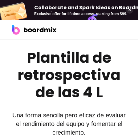
Collaborate and Spark Ideas on Boardmi
Exclusive offer for lifetime access, starting from $99.
Soluciones
Plantilla de
Por caso de uso
Boardmix AI
retrospectiva
Pizarra online
AI Mind Map
de las 4 L
Diagramación
AI Flowchart
Plan estratégica
AI PPT
Una forma sencilla pero eficaz de evaluar
Gestión de proyectos
el rendimiento del equipo y fomentar el
Desarrollo de producto
crecimiento.