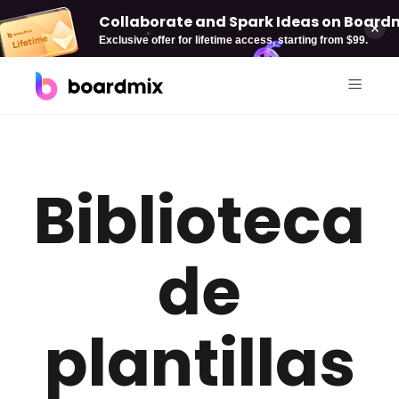
Collaborate and Spark Ideas on Boardmi
Exclusive offer for lifetime access, starting from $99.
Soluciones
Biblioteca
Por caso de uso
Boardmix AI
Pizarra online
AI Mind Map
de
Diagramación
AI Flowchart
Plan estratégica
AI PPT
plantillas
Gestión de proyectos
Desarrollo de producto