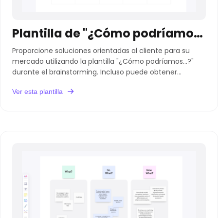
Plantilla de "¿Cómo podríamos...?"
Proporcione soluciones orientadas al cliente para su
mercado utilizando la plantilla "¿Cómo podríamos...?"
durante el brainstorming. Incluso puede obtener
aportaciones más exclusivas de los miembros del
Ver esta plantilla
equipo.