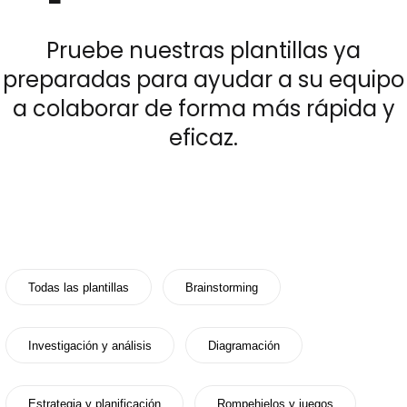
Get 80% OFF
Pruebe nuestras plantillas ya
preparadas para ayudar a su equipo
Recursos
a colaborar de forma más rápida y
eficaz.
Blog
Plantillas
Centro de ayuda
Qué hay de nuevo
Descarga
Todas las plantillas
Brainstorming
Precios
Investigación y análisis
Diagramación
Estrategia y planificación
Rompehielos y juegos