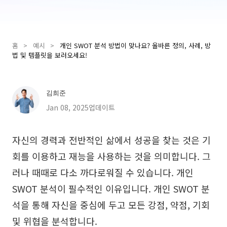
Presenti AI
AI PPT 제작 도구, Gamma 대안
홈
>
예시
>
개인 SWOT 분석 방법이 맞나요? 올바른 정의, 사례, 방
솔루션
법 및 템플릿을 보러오세요!
다이어그램
김희준
마인드맵
SMART 목표 설정
Jan 08, 2025업데이트
플로우차트
다이어그램 작성기
ER 다이어그램
비즈니스 모델 캔버스
자신의 경력과 전반적인 삶에서 성공을 찾는 것은 기
회를 이용하고 재능을 사용하는 것을 의미합니다. 그
UML 다이어그램
사용자 여정 지도
러나 때때로 다소 까다로워질 수 있습니다. 개인
조직도
아키텍처 다이어그램
SWOT 분석이 필수적인 이유입니다. 개인 SWOT 분
워크플로우
석을 통해 자신을 중심에 두고 모든 강점, 약점, 기회
스크럼 도구
및 위협을 분석합니다.