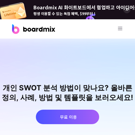
Boardmix AI 화이트보드에서 협업하고 아이디어
평생 이용할 수 있는 독점 혜택, $99부터！
제품
Boardmix(보드 믹스)
온라인 협업 화이트보드
Boardmix SDK
개인 SWOT 분석 방법이 맞나요? 올바른
Boardmix 개발자 플랫폼
정의, 사례, 방법 및 템플릿을 보러오세요!
Boardmix AI
100+ AI 에이전트 탑재
무료 이용
Pixso(픽소)
UI/UX 도구, 피그마 대안