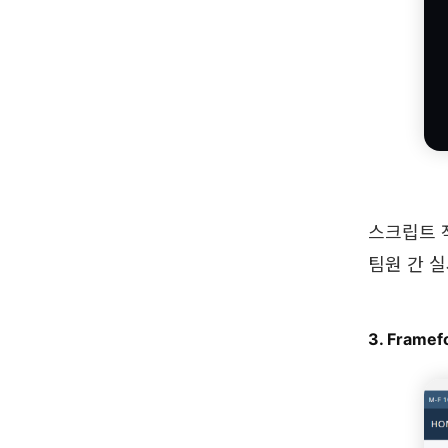
스크립트 
팀원 간 
3. Framef