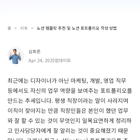
Presenti AI
AI PPT 제작 도구, Gamma 대안
홈
>
리뷰
>
노션 템플릿 추천 및 노션 포트폴리오 작성 방법
솔루션
다이어그램
김희준
마인드맵
SMART 목표 설정
Apr 24, 2025업데이트
플로우차트
다이어그램 작성기
최근에는 디자이너가 아닌 마케팅, 개발, 영업 직무
ER 다이어그램
비즈니스 모델 캔버스
등에서도 자신의 업무 역량을 보여주는 포트폴리오를
UML 다이어그램
사용자 여정 지도
만드는 추세입니다. 평생 직장이라는 말이 사라지며
이직이 잦아지는 만큼 직장인들은 본인이 했던 업무
조직도
아키텍처 다이어그램
와 잘 할 수 있는 것이 무엇인지 일목요연하게 정리하
워크플로우
고 인사담당자에게 잘 알리는 것이 중요해졌기 때문
스크럼 도구