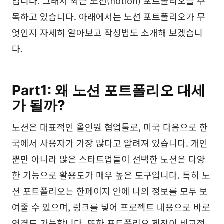
입니다. 그래서 최근 노션(notion) 포트폴리오를 주
브레인스토밍
목하고 있습니다. 아래에서는 노션 포트폴리오가 무
엇인지 자세히 알아보고 작성법도 소개해 보겠습니
팀 협업
다.
리서치 및 분석
회의 및 워크숍
Part1: 왜 노션 포트폴리오 대세
제품 기획
가 될까?
노션은 대표적인 올인원 협업툴로, 미국 다음으로 한
AI
국에서 사용자가 가장 많다고 알려져 있습니다. 개인
창의성 & 다이어그램
뿐만 아니라 많은 스타트업들이 선택한 노션은 다양
한 기능으로 활용도가 매우 높은 도구입니다. 특히 노
AI 마인드맵
션 포트폴리오는 한페이지 안에 나의 정보를 모두 보
AI 플로우차트
여줄 수 있으며, 링크를 넣어 프로젝트 내용으로 바로
AI 사용자 여정 지도
연결도 가능합니다. 또한 포트폴리오 제작이 비교적