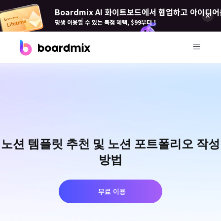
Boardmix AI 화이트보드에서 협업하고 아이디어
평생 이용할 수 있는 독점 혜택, $99부터！
제품
Boardmix(보드 믹스)
온라인 협업 화이트보드
Boardmix SDK
노션 템플릿 추천 및 노션 포트폴리오 작성
Boardmix 개발자 플랫폼
방법
Boardmix AI
100+ AI 에이전트 탑재
무료 이용
Pixso(픽소)
UI/UX 도구, 피그마 대안