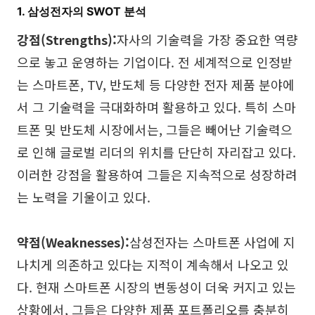
1. 삼성전자의 SWOT 분석
탐구
학습
강점(Strengths):
자사의 기술력을 가장 중요한 역량
템플릿
가이드
으로 놓고 운영하는 기업이다. 전 세계적으로 인정받
다운로드
블로그
는 스마트폰, TV, 반도체 등 다양한 전자 제품 분야에
업데이트 일기
서 그 기술력을 극대화하며 활용하고 있다. 특히 스마
트폰 및 반도체 시장에서는, 그들은 빼어난 기술력으
로 인해 글로벌 리더의 위치를 단단히 자리잡고 있다.
기업
이러한 강점을 활용하여 그들은 지속적으로 성장하려
기업 버전
는 노력을 기울이고 있다.
프라이빗 네트워크 배포
약점(Weaknesses):
삼성전자는 스마트폰 사업에 지
가격
나치게 의존하고 있다는 지적이 계속해서 나오고 있
다. 현재 스마트폰 시장의 변동성이 더욱 커지고 있는
상황에서, 그들은 다양한 제품 포트폴리오를 충분히