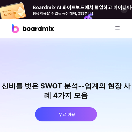
Boardmix AI 화이트보드에서 협업하고 아이디어
평생 이용할 수 있는 독점 혜택, $99부터！
제품
Boardmix(보드 믹스)
온라인 협업 화이트보드
Boardmix SDK
신비를 벗은 SWOT 분석--업계의 현장 사
Boardmix 개발자 플랫폼
례 4가지 모음
Boardmix AI
100+ AI 에이전트 탑재
무료 이용
Pixso(픽소)
UI/UX 도구, 피그마 대안