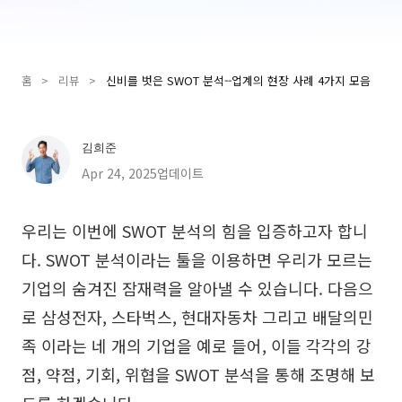
Presenti AI
AI PPT 제작 도구, Gamma 대안
홈
>
리뷰
>
신비를 벗은 SWOT 분석--업계의 현장 사례 4가지 모음
솔루션
다이어그램
김희준
마인드맵
SMART 목표 설정
Apr 24, 2025업데이트
플로우차트
다이어그램 작성기
우리는 이번에 SWOT 분석의 힘을 입증하고자 합니
ER 다이어그램
비즈니스 모델 캔버스
다. SWOT 분석이라는 툴을 이용하면 우리가 모르는
UML 다이어그램
사용자 여정 지도
기업의 숨겨진 잠재력을 알아낼 수 있습니다. 다음으
로 삼성전자, 스타벅스, 현대자동차 그리고 배달의민
조직도
아키텍처 다이어그램
족 이라는 네 개의 기업을 예로 들어, 이들 각각의 강
워크플로우
점, 약점, 기회, 위협을 SWOT 분석을 통해 조명해 보
스크럼 도구