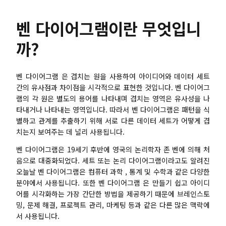
브레인스토밍
벤 다이어그램이란 무엇입니
팀 협업
까?
리서치 및 분석
회의 및 워크숍
벤 다이어그램 은 겹치는 원을 사용하여 아이디어와 데이터 세트
간의 유사점과 차이점을 시각적으로 표현한 것입니다. 벤 다이어그
제품 기획
램의 각 원은 별도의 용어를 나타내며 겹치는 영역은 유사성을 나
타내거나 나타내는 영역입니다. 따라서 벤 다이어그램은 패턴을 식
별하고 관계를 추출하기 위해 서로 다른 데이터 세트가 어떻게 겹
AI
치는지 보여주는 데 널리 사용됩니다.
벤 다이어그램은 19세기 후반에 영국의 논리학자 존 벤에 의해 처
창의성 & 다이어그램
음으로 대중화되었다. 세트 또는 논리 다이어그램이라고도 알려진
오늘날 벤 다이어그램은 컴퓨터 과학 , 통계 및 수학과 같은 다양한
AI 마인드맵
분야에서 사용됩니다. 또한 벤 다이어그램 은 만들기 쉽고 아이디
어를 시각화하는 가장 간단한 방법을 제공하기 때문에 브레인스토
AI 플로우차트
밍, 문제 해결, 프로젝트 관리, 마케팅 등과 같은 다른 많은 맥락에
서 사용됩니다.
AI 사용자 여정 지도