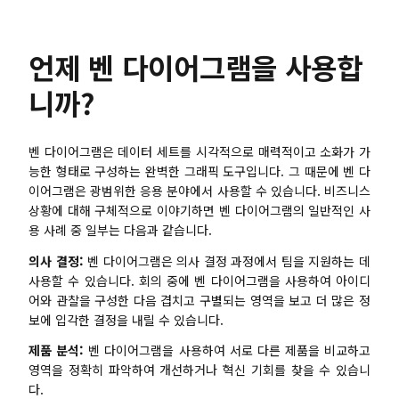
AI 피시본 다이어그램
언제 벤 다이어그램을 사용합
계획 & 처리
니까?
AI 비즈니스 모델 캔버스
AI SWOT 분석
벤 다이어그램은 데이터 세트를 시각적으로 매력적이고 소화가 가
AI 가치 사슬 분석
능한 형태로 구성하는 완벽한 그래픽 도구입니다. 그 때문에 벤 다
이어그램은 광범위한 응용 분야에서 사용할 수 있습니다. 비즈니스
전략 & 분석
스마트 크리에이션
상황에 대해 구체적으로 이야기하면 벤 다이어그램의 일반적인 사
용 사례 중 일부는 다음과 같습니다.
AI 사용자 페르소나
AI 화이트보드
의사 결정:
벤 다이어그램은 의사 결정 과정에서 팀을 지원하는 데
AI SMART 목표
AI 프레젠테이션
사용할 수 있습니다. 회의 중에 벤 다이어그램을 사용하여 아이디
어와 관찰을 구성한 다음 겹치고 구별되는 영역을 보고 더 많은 정
AI BCG 매트릭스
AI 이력서 작성기
보에 입각한 결정을 내릴 수 있습니다.
제품 분석:
벤 다이어그램을 사용하여 서로 다른 제품을 비교하고
리소스
영역을 정확히 파악하여 개선하거나 혁신 기회를 찾을 수 있습니
다.