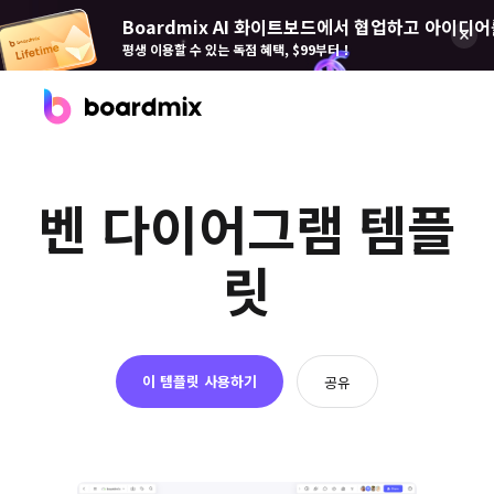
Boardmix AI 화이트보드에서 협업하고 아이디어
평생 이용할 수 있는 독점 혜택, $99부터！
제품
벤 다이어그램 템플
Boardmix(보드 믹스)
온라인 협업 화이트보드
릿
Boardmix SDK
Boardmix 개발자 플랫폼
Boardmix AI
이 템플릿 사용하기
공유
100+ AI 에이전트 탑재
Pixso(픽소)
UI/UX 도구, 피그마 대안