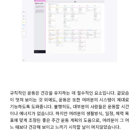
Presenti AI
AI PPT 제작 도구, Gamma 대안
솔루션
다이어그램
마인드맵
SMART 목표 설정
플로우차트
다이어그램 작성기
ER 다이어그램
비즈니스 모델 캔버스
규칙적인 운동은 건강을 유지하는 데 필수적인 요소입니다. 겉모습
UML 다이어그램
사용자 여정 지도
이 멋져 보이는 것 외에도, 운동은 또한 여러분의 시스템이 제대로
기능하도록 도와줍니다. 불행히도, 대부분의 사람들은 운동할 시간
조직도
아키텍처 다이어그램
이나 에너지가 없습니다. 하지만 여러분의 생활방식, 일정, 체력 목
표에 맞게 조정된 좋은 주간 운동 계획의 도움으로, 여러분이 그 어
워크플로우
느 때보다 건강해 보이고 느끼기 시작할 날이 머지않았습니다.
스크럼 도구