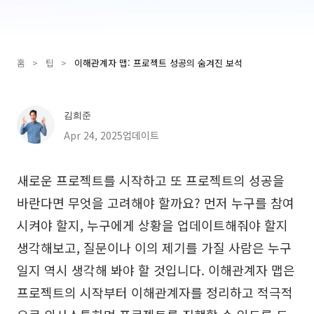
Presenti AI
AI PPT 제작 도구, Gamma 대안
홈
>
팁
>
이해관계자 맵: 프로젝트 성공의 숨겨진 보석
솔루션
다이어그램
김희준
마인드맵
SMART 목표 설정
Apr 24, 2025업데이트
플로우차트
다이어그램 작성기
새로운 프로젝트를 시작하고 또 프로젝트의 성공을
ER 다이어그램
비즈니스 모델 캔버스
바란다면 무엇을 고려해야 할까요? 먼저 누구를 참여
UML 다이어그램
사용자 여정 지도
시켜야 할지, 누구에게 상황을 업데이트해줘야 할지
생각해보고, 질문이나 이의 제기를 가질 사람은 누구
조직도
아키텍처 다이어그램
일지 역시 생각해 봐야 할 것입니다. 이해관계자 맵은
워크플로우
프로젝트의 시작부터 이해관계자를 정리하고 적극적
스크럼 도구