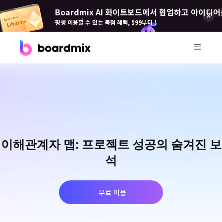
Boardmix AI 화이트보드에서 협업하고 아이디어
평생 이용할 수 있는 독점 혜택, $99부터！
제품
Boardmix(보드 믹스)
온라인 협업 화이트보드
Boardmix SDK
이해관계자 맵: 프로젝트 성공의 숨겨진 보
Boardmix 개발자 플랫폼
석
Boardmix AI
100+ AI 에이전트 탑재
무료 이용
Pixso(픽소)
UI/UX 도구, 피그마 대안