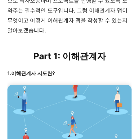
으로 의사소통하며 프로젝트를 진행할 수 있도록 도
브레인스토밍
와주는 필수적인 도구입니다. 그럼 이해관계자 맵이
무엇이고 어떻게 이해관계자 맵을 작성할 수 있는지
팀 협업
알아보겠습니다.
리서치 및 분석
회의 및 워크숍
Part 1: 이해관계자
제품 기획
1.이해관계자 지도란?
AI
창의성 & 다이어그램
AI 마인드맵
AI 플로우차트
AI 사용자 여정 지도