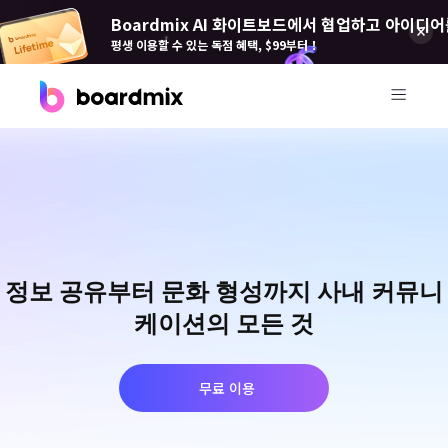
Boardmix AI 화이트보드에서 협업하고 아이디어
평생 이용할 수 있는 독점 혜택, $99부터！
제품
Boardmix(보드 믹스)
온라인 협업 화이트보드
Boardmix SDK
정보 공유부터 문화 형성까지 사내 커뮤니
Boardmix 개발자 플랫폼
케이션의 모든 것
Boardmix AI
100+ AI 에이전트 탑재
무료 이용
Pixso(픽소)
UI/UX 도구, 피그마 대안