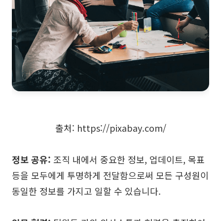
AI 피시본 다이어그램
계획 & 처리
AI 비즈니스 모델 캔버스
AI SWOT 분석
AI 가치 사슬 분석
전략 & 분석
스마트 크리에이션
출처: https://pixabay.com/
AI 사용자 페르소나
AI 화이트보드
AI SMART 목표
AI 프레젠테이션
정보 공유:
조직 내에서 중요한 정보, 업데이트, 목표
AI BCG 매트릭스
AI 이력서 작성기
등을 모두에게 투명하게 전달함으로써 모든 구성원이
동일한 정보를 가지고 일할 수 있습니다.
리소스