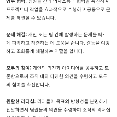
업무 협력:
팀원들 간의 의사소통과 협력을 촉진하여
탐구
학습
프로젝트나 작업을 효과적으로 수행하고 공동으로 문
템플릿
가이드
제를 해결할 수 있습니다.
다운로드
블로그
문제 해결:
개인 또는 팀 간에 발생하는 문제를 빠르
업데이트 일기
게 파악하고 해결하는 데 도움을 줍니다. 갈등을 예방
하고 조화롭게 해결하는 역할을 합니다.
기업
모두의 참여:
개인의 의견과 아이디어를 공유하고 토
기업 버전
론함으로써 조직 내의 다양한 의견을 수렴하고 모두
프라이빗 네트워크 배포
의 참여를 촉진합니다.
가격
원활한 리더십:
리더들이 목표와 방향성을 분명하게
전달하면서 팀원들의 의견을 수렴하여 조직의 리더십