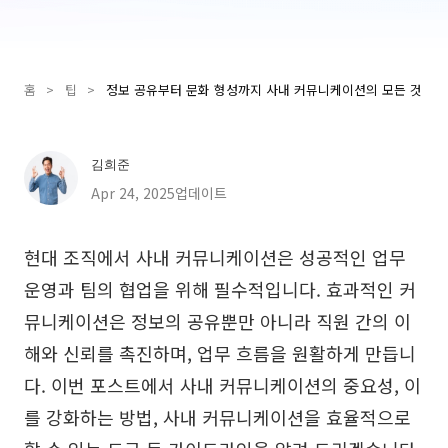
Presenti AI
AI PPT 제작 도구, Gamma 대안
홈
>
팁
>
정보 공유부터 문화 형성까지 사내 커뮤니케이션의 모든 것
솔루션
다이어그램
김희준
마인드맵
SMART 목표 설정
Apr 24, 2025업데이트
플로우차트
다이어그램 작성기
현대 조직에서 사내 커뮤니케이션은 성공적인 업무
ER 다이어그램
비즈니스 모델 캔버스
운영과 팀의 협업을 위해 필수적입니다. 효과적인 커
UML 다이어그램
사용자 여정 지도
뮤니케이션은 정보의 공유뿐만 아니라 직원 간의 이
해와 신뢰를 촉진하며, 업무 흐름을 원활하게 만듭니
조직도
아키텍처 다이어그램
다. 이번 포스트에서 사내 커뮤니케이션의 중요성, 이
워크플로우
를 강화하는 방법, 사내 커뮤니케이션을 효율적으로
스크럼 도구