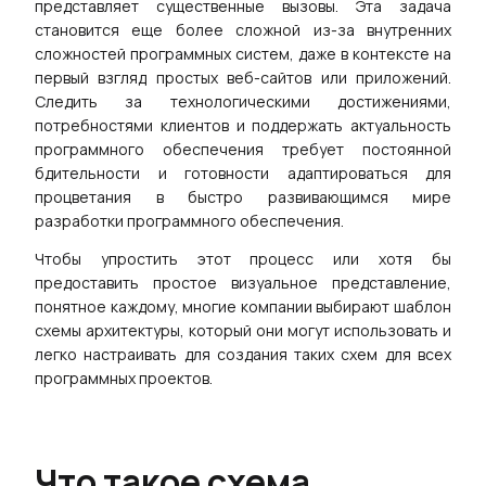
представляет существенные вызовы. Эта задача
AI
становится еще более сложной из-за внутренних
сложностей программных систем, даже в контексте на
Планирование и Обработка
Стратегия и Анализ
первый взгляд простых веб-сайтов или приложений.
Следить за технологическими достижениями,
AI Канва Бизнес-модели
AI Портрет Пользовате
потребностями клиентов и поддержать актуальность
программного обеспечения требует постоянной
AI SWOT-анализ
AI SMART-Целиs
бдительности и готовности адаптироваться для
процветания в быстро развивающимся мире
а
AI Цепочка Ценности
AI Матрица БКГ
разработки программного обеспечения.
ы
Чтобы упростить этот процесс или хотя бы
предоставить простое визуальное представление,
понятное каждому, многие компании выбирают шаблон
Ресурсы
схемы архитектуры, который они могут использовать и
легко настраивать для создания таких схем для всех
программных проектов.
чить
Обучение
блоны
Руководство
Что такое схема
ачать
Блог