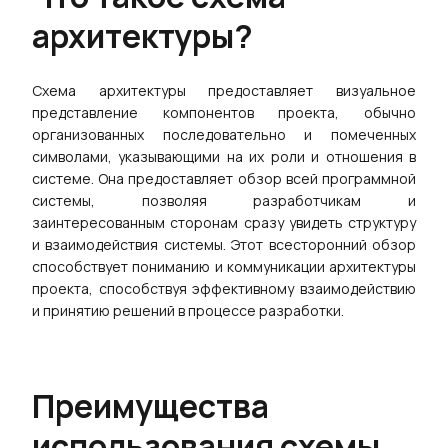
архитектуры?
новления
Схема архитектуры предоставляет визуальное
Предприятие
представление компонентов проекта, обычно
организованных последовательно и помеченных
Корпоративная Версия
символами, указывающими на их роли и отношения в
системе. Она предоставляет обзор всей программной
Частное Развёртывание
системы, позволяя разработчикам и
заинтересованным сторонам сразу увидеть структуру
и взаимодействия системы. Этот всесторонний обзор
Прайс
способствует пониманию и коммуникации архитектуры
проекта, способствуя эффективному взаимодействию
и принятию решений в процессе разработки.
Преимущества
использования схемы