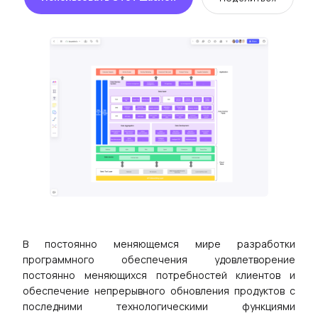
Presenti AI
Альтернатива Gamma: презентации с ИИ
Решения
Рабочие Пр
та
Постановка SMART-целей
Scrum-дос
Техническая Схема
Мозговой 
Канва Бизнес-модели
Совместна
Карта Пути Клиента
Исследова
В постоянно меняющемся мире разработки
ая Диаграмма
Архитектурная Диаграмма
Встречи и
программного обеспечения удовлетворение
постоянно меняющихся потребностей клиентов и
Планирова
обеспечение непрерывного обновления продуктов с
последними технологическими функциями