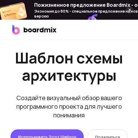
Пожизненное предложение Boardmix - о
Экономия до 80% - специальное предложение на но
версию
Продукт
Шаблон схемы
Boardmix
Онлайн-доска для совместной работы
архитектуры
Boardmix SDK
Платформа разработчика Boardmix
Создайте визуальный обзор вашего
Boardmix AI
программного проекта для лучшего
Интегрировано 100+ ИИ-агентов
понимания
Pixso
Альтернатива Figma для UI/UX
Использовать Этот Шаблон
Поделиться