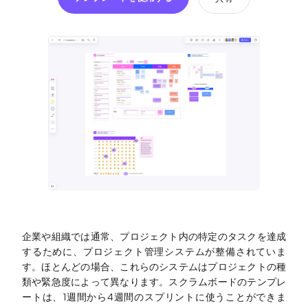
ソリューション
ダイアグラム
マインドマップ
フローチャート
ER図
UML図
組織図
SMART目標設定
企業や組織では通常、プロジェクト内の特定のタスクを達成
するために、プロジェクト管理システムが整備されていま
技術ダイアグラム
す。ほとんどの場合、これらのシステムはプロジェクトの種
類や緊急度によって異なります。スクラムボードのテンプレ
ビジネスモデルキャンバス
ートは、1週間から4週間のスプリントに使うことができま