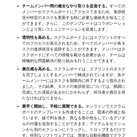
チームメンバー間の健全なやり取りを促進する。
すべての
メンバーがスクラムボードにアクセスできるため、進捗状
況や特定のタスクを更新する時に必要な連絡先を知ること
ができます。さらに、このテンプレートはコラボレーショ
ンとより良いコミュニケーションを促進します。
透明性を高める。
スクラムボード上にはスプリントのすべ
てのプロセスが表示されるため、すべてのメンバーが各タ
スクの進捗状況を追跡することができます。メンバーはタ
スクボードにすべての情報を載せる必要があり、チームは
積極的な問題解決の取り組みを行うことができます。
責任感を高める。
スクラムボードは、スプリントのタスク
を完了しようとするメンバーで構成されていますが、各チ
ームメンバーにはタスクを期限内に終了するよう指示され
ました。その結果、タスクの進捗状況については、順調に
完成したか遅延があるかにかかわらず、担当者が責任を持
たなければなりません。
素早く開始し、手軽に展開できる。
オンラインでスクラム
ボードのテンプレートを作成することは、図表の作成と似
ています。線で列を描き、異なる形や色をしているデジタ
ルの付箋を追加することができます。アイテムをセクショ
ンから別のセクションにドラッグし、ドロップするだけで
す。特別なソフトウェアでは、簡単な自動化機能でグラフ