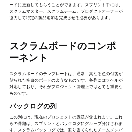
創造性&ダイアグラム
ードに更新してもらうことができます。スプリント中には、
スクラムマスター、スクラムチーム、プロダクトオーナーが
AIマインドマップ
協力して特定の製品追加を完成させる必要があります。
AIフローチャート
AIユーザージャーニーマップ
スクラムボードのコンポ
AIフィッシュボーン・チャート
ーネント
プランニング&プロセス
AIビジネスモデルキャンバス
スクラムボードのテンプレートは、通常、異なる色の付箋が
貼られた空白のボードのようなものです。各列にはラベルが
AI SWOT分析
対応しており、それがプロジェクト管理上ではとても重要な
ものです。
AIバリューチェーン
バックログの列
ストラテジー&分析
この列には、現在のプロジェクトの課題が含まれます。これ
AIユーザーペルソナ
らの課題は、スプリントとバックログにグループ分けされま
す。スクラムバックログでは、割り当てられたチームメンバ