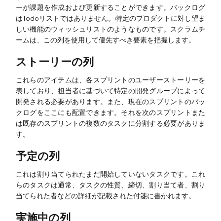
AI SMART目標
ーが課題を作成および更新することができます。バックログ
はTodoリストではありません。特定のプロダクトに対し望ま
AI BCGマトリックス
しい機能のウィッシュリストのようなものです。スクラムチ
スマートクリエーション
ームは、この列を使用して優先すべき要素を把握します。
AIホワイトボード
ストーリーの列
AIプレゼンテーション
これらのアイテムは、各スプリントのユーザーストーリーを
表しており、担当者に基づいて特定の開発グループによって
AI履歴書作成ツール
開発される必要があります。また、現在のスプリントのバッ
クログをここにも配置できます。それを次のスプリントまた
は既存のスプリントの複数のタスクに分割する必要がありま
リソース
す。
予定の列
探索
学習
これは割り当てられたまだ開始していないタスクです。これ
テンプレート
ガイド
らのタスクは通常、タスクの性質、締切、割り当て者、割り
当てられた者などの詳細が記載された付箋に書かれます。
ダウンロード
ブログ
実施中の列
リリース