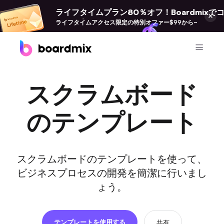
ライフタイムプラン80％オフ！Boardmix
ライフタイムアクセス限定の特別オファー$99から~
プロダクト
スクラムボード
Boardmix
オンラインコラボホワイトボード
のテンプレート
Boardmix SDK
Boardmix開発者プラットフォーム
スクラムボードのテンプレートを使って、
Pixso
ビジネスプロセスの開発を簡潔に行いまし
UI/UX ツール、Figma の代替品
ょう。
Presenti AI
AI PPT 作成ツール、Gamma の代替
テンプレートを使用する
共有