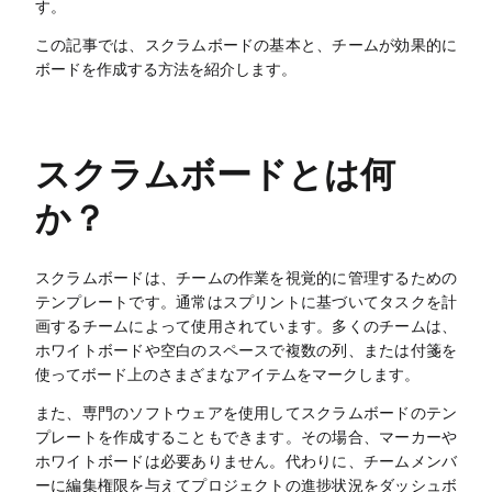
カスタマージャーニーマップ
す。
この記事では、スクラムボードの基本と、チームが効果的に
アーキテクチャ図
ボードを作成する方法を紹介します。
ワークフロー
スクラムボード
スクラムボードとは何
ブレインストーミング
か？
チームコラボレーション
リサーチと分析
スクラムボードは、チームの作業を視覚的に管理するための
テンプレートです。通常はスプリントに基づいてタスクを計
会議とワークショップ
画するチームによって使用されています。多くのチームは、
ホワイトボードや空白のスペースで複数の列、または付箋を
プロダクト企画
使ってボード上のさまざまなアイテムをマークします。
また、専門のソフトウェアを使用してスクラムボードのテン
プレートを作成することもできます。その場合、マーカーや
AI
ホワイトボードは必要ありません。代わりに、チームメンバ
ーに編集権限を与えてプロジェクトの進捗状況をダッシュボ