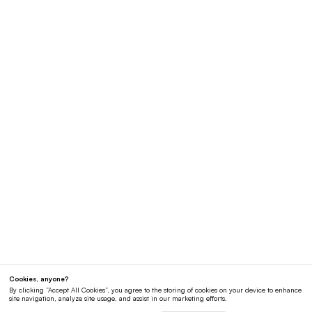
AI SMART目標
AI BCGマトリックス
スマートクリエーション
AIホワイトボード
AIプレゼンテーション
AI履歴書作成ツール
リソース
探索
学習
テンプレート
ガイド
ダウンロード
ブログ
リリース