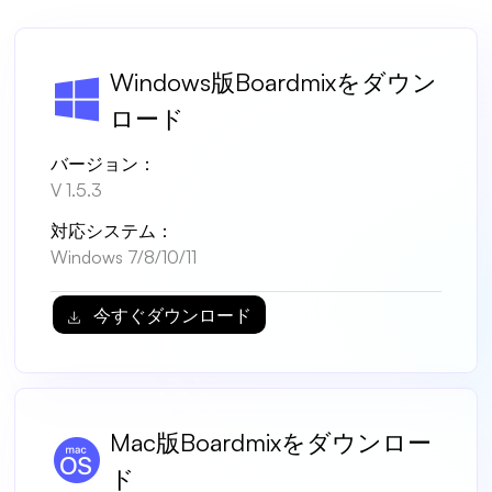
ソリューション
Windows版Boardmixをダウン
ダイアグラム
ロード
マインドマップ
バージョン：
フローチャート
V 1.5.3
ER図
対応システム：
Windows 7/8/10/11
UML図
今すぐダウンロード
組織図
SMART目標設定
技術ダイアグラム
Mac版Boardmixをダウンロー
ビジネスモデルキャンバス
ド