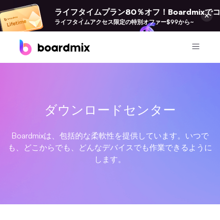
ライフタイムプラン80％オフ！Boardmix
ライフタイムアクセス限定の特別オファー$99から~
プロダクト
Boardmix
ダウンロードセンター
オンラインコラボホワイトボード
Boardmix SDK
Boardmixは、包括的な柔軟性を提供しています。いつで
Boardmix開発者プラットフォーム
も、どこからでも、どんなデバイスでも作業できるように
します。
Pixso
UI/UX ツール、Figma の代替品
Presenti AI
AI PPT 作成ツール、Gamma の代替