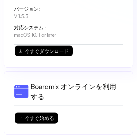
カスタマージャーニーマップ
バージョン:
アーキテクチャ図
V 1.5.3
ワークフロー
対応システム：
macOS 10.11 or later
スクラムボード
ブレインストーミング
今すぐダウンロード
チームコラボレーション
リサーチと分析
Boardmix オンラインを利用
会議とワークショップ
する
プロダクト企画
今すぐ始める
AI