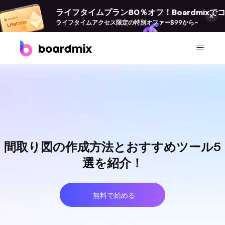
ライフタイムプラン80％オフ！Boardmix
ライフタイムアクセス限定の特別オファー$99から~
プロダクト
Boardmix
オンラインコラボホワイトボード
Boardmix SDK
間取り図の作成方法とおすすめツール5
Boardmix開発者プラットフォーム
選を紹介！
Pixso
UI/UX ツール、Figma の代替品
無料で始める
Presenti AI
AI PPT 作成ツール、Gamma の代替