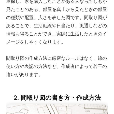
AI SMART目標
屋探し、家を購入したことがある人なら誰しもが
見たことのある、部屋を真上から見たときの部屋
AI BCGマトリックス
の種類や配置、広さを表した図です。間取り図が
スマートクリエーション
あることで、生活動線や日当たり、風通しなどの
AIホワイトボード
情報も得ることができ、実際に生活したときのイ
AIプレゼンテーション
メージをしやすくなります。
AI履歴書作成ツール
間取り図の作成方法に厳密なルールはなく、線の
使い方や表記の方法など、作成者によって若干の
リソース
違いがあります。
探索
学習
テンプレート
ガイド
2. 間取り図の書き方・作成方法
ダウンロード
ブログ
リリース