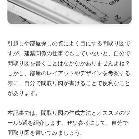
カスタマージャーニーマップ
アーキテクチャ図
ワークフロー
スクラムボード
引越しや部屋探しの際によく目にする間取り図で
ブレインストーミング
すが、建築関係の仕事でもしていないと、自分で
間取り図を書くことはなかなかありませんよね？
チームコラボレーション
しかし、部屋のレイアウトやデザインを考案する
リサーチと分析
際に、自分で間取り図が書けることで便利なこと
会議とワークショップ
があります。
プロダクト企画
本記事では、間取り図の作成方法とオススメのツ
ール5選を紹介します。ぜひ参考にして、自分で
AI
間取り図を書いてみましょう。