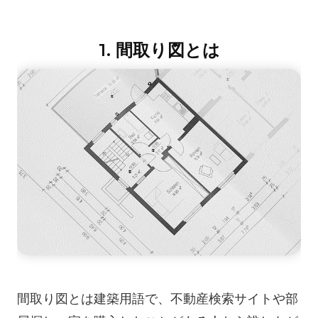
創造性&ダイアグラム
AIマインドマップ
1. 間取り図とは
AIフローチャート
AIユーザージャーニーマップ
AIフィッシュボーン・チャート
プランニング&プロセス
AIビジネスモデルキャンバス
AI SWOT分析
AIバリューチェーン
ストラテジー&分析
AIユーザーペルソナ
間取り図とは
建築用語で、不動産検索サイトや部