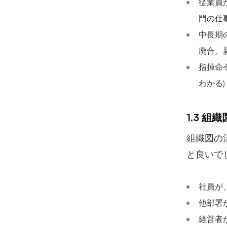
従業員
門の仕
中長期
廃合、
指揮命
わかる)
1.3 組
組織図の
と良いで
社員が
他部署
経営者