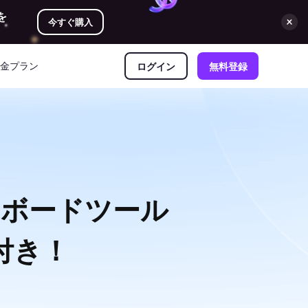
を
今すぐ購入
金プラン
ログイン
無料登録
トボードツール
付き！