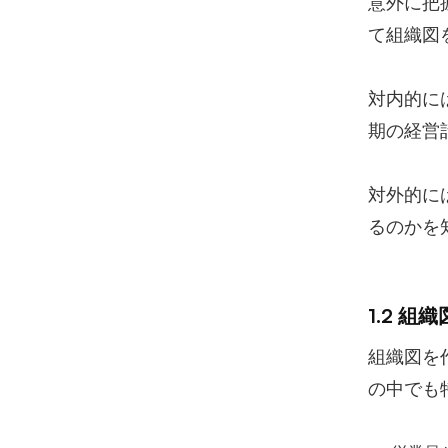
意外に把
て組織図
対内的に
期の経営
対外的に
るのかを
1.2 
組織図を
の中でも