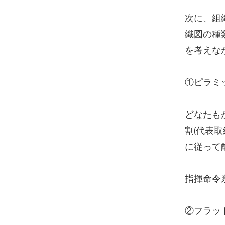
次に、組
織図の種
を考えな
①ピラミ
どなたも
割(代表
に従って
指揮命令
②フラッ