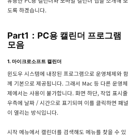
유용한 PC용 캘린더와 모바일 캘린더 앱을 소개해 보
브레인스토밍
도록 하겠습니다.
팀 협업
리서치 및 분석
Part1：PC용 캘린더 프로그램
모음
회의 및 워크숍
제품 기획
1. 마이크로소프트 캘린더
윈도우 시스템에 내장된 프로그램으로 운영체제와 함
AI
께 기본으로 제공됩니다. 그래서 Mac 등 다른 운영체
제에서는 사용이 불가합니다. 화면 하단, 작업 표시줄
창의성 & 다이어그램
우측에 날짜 / 시간으로 표기되며 이를 클릭하면 패널
AI 마인드맵
이 열리는 방식입니다.
AI 플로우차트
시작 메뉴에서 캘린더를 검색해도 메뉴를 찾을 수 있
AI 사용자 여정 지도