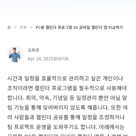
Presenti AI
AI PPT 제작 도구, Gamma 대안
홈
>
리뷰
>
PC용 캘린더 프로그램 VS 모바일 캘린더 앱 비교하기
솔루션
다이어그램
김희준
마인드맵
SMART 목표 설정
Apr 24, 2025업데이트
플로우차트
다이어그램 작성기
시간과 일정을 효율적으로 관리하고 싶은 개인이나
ER 다이어그램
비즈니스 모델 캔버스
조직이라면 캘린더 프로그램을 필수적으로 사용해야
UML 다이어그램
사용자 여정 지도
합니다. 회의, 약속, 기념일 등 일정관리 뿐만 아닐 알
림 기능을 통해 잊어버리지 않도록 해줍니다. 또한 여
조직도
아키텍처 다이어그램
러 사람들과 캘린더 공유를 통해 일정을 조정하거나
워크플로우
팀 프로젝트 운영을 도와주기도 합니다. 아래에서는
스크럼 도구