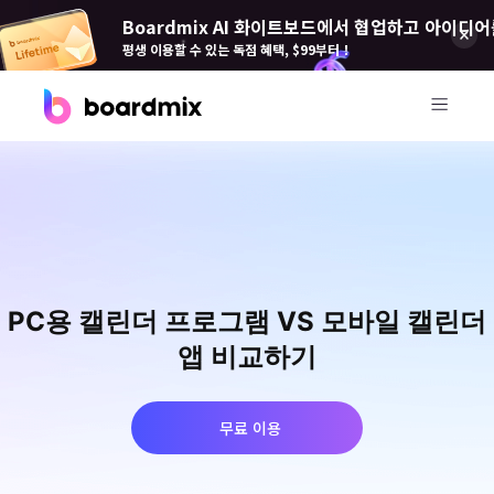
Boardmix AI 화이트보드에서 협업하고 아이디어
평생 이용할 수 있는 독점 혜택, $99부터！
제품
Boardmix(보드 믹스)
온라인 협업 화이트보드
Boardmix SDK
PC용 캘린더 프로그램 VS 모바일 캘린더
Boardmix 개발자 플랫폼
앱 비교하기
Boardmix AI
100+ AI 에이전트 탑재
무료 이용
Pixso(픽소)
UI/UX 도구, 피그마 대안