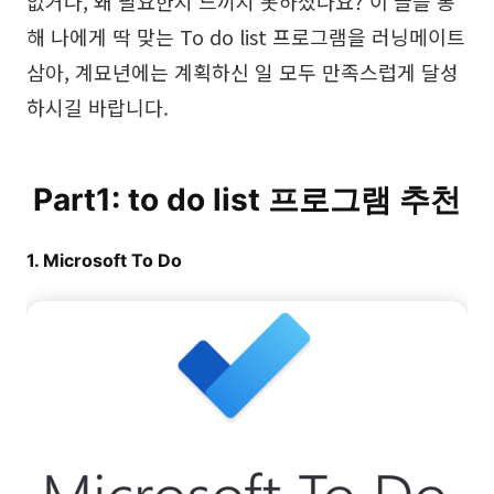
없거나, 왜 필요한지 느끼지 못하셨나요? 이 글을 통
브레인스토밍
해 나에게 딱 맞는 To do list 프로그램을 러닝메이트
삼아, 계묘년에는 계획하신 일 모두 만족스럽게 달성
팀 협업
하시길 바랍니다.
리서치 및 분석
회의 및 워크숍
Part1: to do list 프로그램 추천
제품 기획
1. Microsoft To Do
AI
창의성 & 다이어그램
AI 마인드맵
AI 플로우차트
AI 사용자 여정 지도