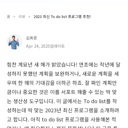
Presenti AI
AI PPT 제작 도구, Gamma 대안
홈
>
리뷰
>
2023 최신 To do list 프로그램 추천!
솔루션
김희준
다이어그램
Apr 24, 2025업데이트
마인드맵
SMART 목표 설정
힘찬 계묘년 새 해가 밝았습니다! 연초에는 작년에 달
플로우차트
다이어그램 작성기
성하지 못했던 계획을 보완하거나, 새로운 계획을 세
ER 다이어그램
비즈니스 모델 캔버스
우며 한 해의 기대감을 더하곤 하죠. 잘 짜인 계획만
UML 다이어그램
사용자 여정 지도
큼이나 중요한 것은 이를 서포트 해줄 수 있는 딱 맞
는 생산성 도구입니다. 이 글에서는 To do list를 작
조직도
아키텍처 다이어그램
성하는데 딱 맞는 2023년 최신 프로그램을 소개하려
워크플로우
고 합니다. 아직 to do list 프로그램을 사용해본 적
스크럼 도구