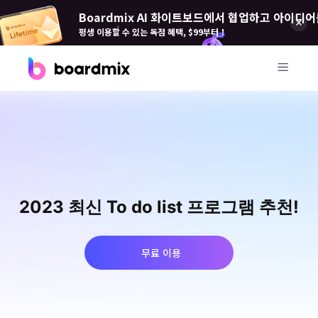
Boardmix AI 화이트보드에서 협업하고 아이디어
평생 이용할 수 있는 독점 혜택, $99부터！
제품
Boardmix(보드 믹스)
온라인 협업 화이트보드
Boardmix SDK
2023 최신 To do list 프로그램 추천!
Boardmix 개발자 플랫폼
Boardmix AI
무료 이용
100+ AI 에이전트 탑재
Pixso(픽소)
UI/UX 도구, 피그마 대안