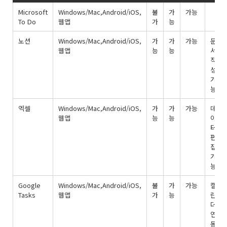
Microsoft
Windows/Mac,Android/iOS,
불
가
가능
To Do
웹앱
가
능
노션
Windows/Mac,Android/iOS,
가
가
가능
문
웹앱
능
능
서
작
성
기
능
엑셀
Windows/Mac,Android/iOS,
가
가
가능
데
웹앱
능
능
이
터
편
집
기
능
Google
Windows/Mac,Android/iOS,
불
가
가능
캘
Tasks
웹앱
가
능
린
더
연
동