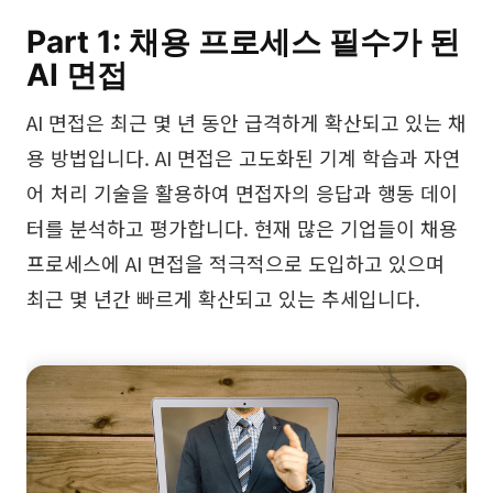
Part 1: 채용 프로세스 필수가 된
AI 피시본 다이어그램
AI 면접
계획 & 처리
AI 비즈니스 모델 캔버스
AI 면접은 최근 몇 년 동안 급격하게 확산되고 있는 채
용 방법입니다. AI 면접은 고도화된 기계 학습과 자연
AI SWOT 분석
어 처리 기술을 활용하여 면접자의 응답과 행동 데이
AI 가치 사슬 분석
터를 분석하고 평가합니다. 현재 많은 기업들이 채용
전략 & 분석
스마트 크리에이션
프로세스에 AI 면접을 적극적으로 도입하고 있으며
AI 사용자 페르소나
AI 화이트보드
최근 몇 년간 빠르게 확산되고 있는 추세입니다.
AI SMART 목표
AI 프레젠테이션
AI BCG 매트릭스
AI 이력서 작성기
리소스