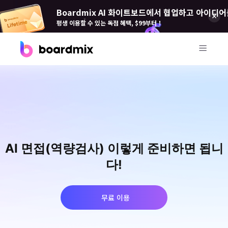
Boardmix AI 화이트보드에서 협업하고 아이디어
평생 이용할 수 있는 독점 혜택, $99부터！
제품
Boardmix(보드 믹스)
온라인 협업 화이트보드
Boardmix SDK
AI 면접(역량검사) 이렇게 준비하면 됩니
Boardmix 개발자 플랫폼
다!
Boardmix AI
100+ AI 에이전트 탑재
무료 이용
Pixso(픽소)
UI/UX 도구, 피그마 대안