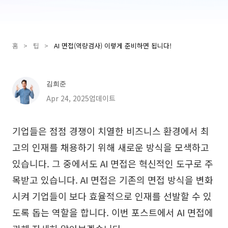
Presenti AI
AI PPT 제작 도구, Gamma 대안
홈
>
팁
>
AI 면접(역량검사) 이렇게 준비하면 됩니다!
솔루션
다이어그램
김희준
마인드맵
SMART 목표 설정
Apr 24, 2025업데이트
플로우차트
다이어그램 작성기
기업들은 점점 경쟁이 치열한 비즈니스 환경에서 최
ER 다이어그램
비즈니스 모델 캔버스
고의 인재를 채용하기 위해 새로운 방식을 모색하고
UML 다이어그램
사용자 여정 지도
있습니다. 그 중에서도 AI 면접은 혁신적인 도구로 주
목받고 있습니다. AI 면접은 기존의 면접 방식을 변화
조직도
아키텍처 다이어그램
시켜 기업들이 보다 효율적으로 인재를 선발할 수 있
워크플로우
도록 돕는 역할을 합니다. 이번 포스트에서 AI 면접에
스크럼 도구