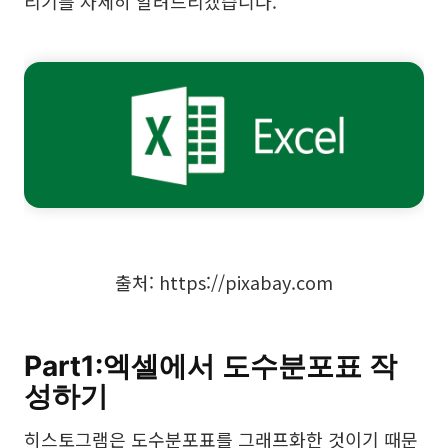
리기를 자세히 알려드리겠습니다.
브레인스토밍
팀 협업
리서치 및 분석
회의 및 워크숍
제품 기획
AI
출처: https://pixabay.com
창의성 & 다이어그램
AI 마인드맵
Part1:엑셀에서 도수분포표 작
성하기
AI 플로우차트
히스토그램은 도수분포표를 그래프화한 것이기 때문
AI 사용자 여정 지도