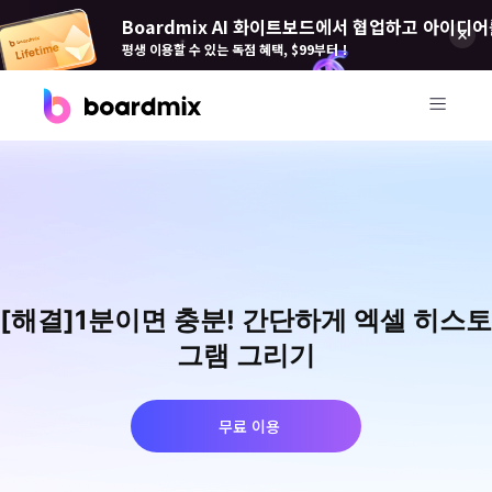
Boardmix AI 화이트보드에서 협업하고 아이디어
평생 이용할 수 있는 독점 혜택, $99부터！
제품
Boardmix(보드 믹스)
온라인 협업 화이트보드
Boardmix SDK
[해결]1분이면 충분! 간단하게 엑셀 히스토
Boardmix 개발자 플랫폼
그램 그리기
Boardmix AI
100+ AI 에이전트 탑재
무료 이용
Pixso(픽소)
UI/UX 도구, 피그마 대안