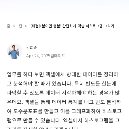
Presenti AI
AI PPT 제작 도구, Gamma 대안
홈
>
팁
>
[해결]1분이면 충분! 간단하게 엑셀 히스토그램 그리기
솔루션
다이어그램
김희준
마인드맵
SMART 목표 설정
Apr 24, 2025업데이트
플로우차트
다이어그램 작성기
업무를 하다 보면 엑셀에서 방대한 데이터를 정리하
ER 다이어그램
비즈니스 모델 캔버스
고 분석해야 할 때가 있습니다. 특히 빈도를 한눈에
UML 다이어그램
사용자 여정 지도
파악할 수 있도록 데이터 시각화해야 하는 경우가 많
은데요. 엑셀을 통해 데이터 통계를 내고 빈도 분석하
조직도
아키텍처 다이어그램
여 도수분포표를 만들고 이를 그래프화하여 히스토그
워크플로우
램으로 만들 수 있습니다. 엑셀에서 히스토그램을 그
스크럼 도구