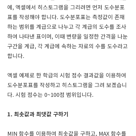
에, 엑셀에서 히스토그램을 그리려면 먼저 도수분포
AI 피시본 다이어그램
표를 작성해야 합니다. 도수분포표는 측정값이 존재
계획 & 처리
하는 범위를 계급으로 나누고 각 계급의 도수를 조사
AI 비즈니스 모델 캔버스
하여 나타낸 표이며, 이때 변량을 일정한 간격을 나눈
AI SWOT 분석
구간을 계급, 각 계급에 속하는 자료의 수를 도수라고
합니다.
AI 가치 사슬 분석
전략 & 분석
스마트 크리에이션
엑셀 예제로 한 학급의 시험 점수 결과값을 이용하여
AI 사용자 페르소나
AI 화이트보드
도수분포표를 작성하고 히스토그램을 그려 보겠습니
AI SMART 목표
AI 프레젠테이션
다. 시험 점수는 0~100점 범위입니다.
AI BCG 매트릭스
AI 이력서 작성기
1. 최솟값과 최댓값 구하기
리소스
MIN 함수를 이용하여 최솟값을 구하고, MAX 함수를