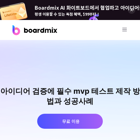
Boardmix AI 화이트보드에서 협업하고 아이디어
평생 이용할 수 있는 독점 혜택, $99부터！
제품
Boardmix(보드 믹스)
온라인 협업 화이트보드
Boardmix SDK
아이디어 검증에 필수 mvp 테스트 제작 방
Boardmix 개발자 플랫폼
법과 성공사례
Boardmix AI
100+ AI 에이전트 탑재
무료 이용
Pixso(픽소)
UI/UX 도구, 피그마 대안