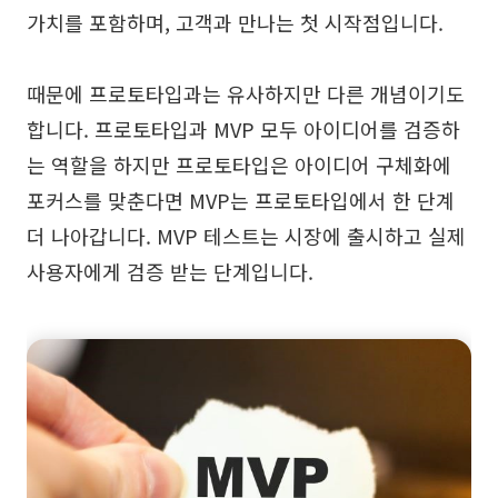
가치를 포함하며, 고객과 만나는 첫 시작점입니다.
AI 피시본 다이어그램
계획 & 처리
때문에 프로토타입과는 유사하지만 다른 개념이기도
AI 비즈니스 모델 캔버스
합니다. 프로토타입과 MVP 모두 아이디어를 검증하
는 역할을 하지만 프로토타입은 아이디어 구체화에
AI SWOT 분석
포커스를 맞춘다면 MVP는 프로토타입에서 한 단계
AI 가치 사슬 분석
더 나아갑니다. MVP 테스트는 시장에 출시하고 실제
전략 & 분석
스마트 크리에이션
사용자에게 검증 받는 단계입니다.
AI 사용자 페르소나
AI 화이트보드
AI SMART 목표
AI 프레젠테이션
AI BCG 매트릭스
AI 이력서 작성기
리소스