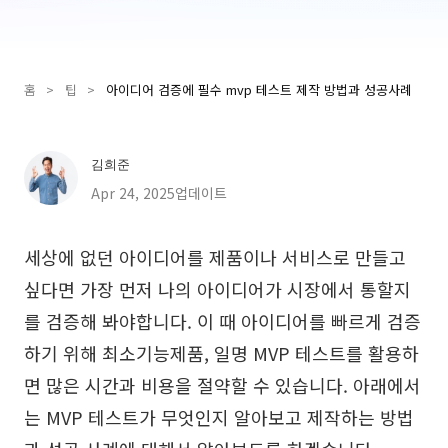
Presenti AI
AI PPT 제작 도구, Gamma 대안
홈
>
팁
>
아이디어 검증에 필수 mvp 테스트 제작 방법과 성공사례
솔루션
다이어그램
김희준
마인드맵
SMART 목표 설정
Apr 24, 2025업데이트
플로우차트
다이어그램 작성기
세상에 없던 아이디어를 제품이나 서비스로 만들고
ER 다이어그램
비즈니스 모델 캔버스
싶다면 가장 먼저 나의 아이디어가 시장에서 통할지
UML 다이어그램
사용자 여정 지도
를 검증해 봐야합니다. 이 때 아이디어를 빠르게 검증
하기 위해 최소기능제품, 일명 MVP 테스트를 활용하
조직도
아키텍처 다이어그램
면 많은 시간과 비용을 절약할 수 있습니다. 아래에서
워크플로우
는 MVP 테스트가 무엇인지 알아보고 제작하는 방법
스크럼 도구