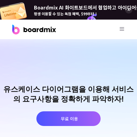
Boardmix AI 화이트보드에서 협업하고 아이디어
평생 이용할 수 있는 독점 혜택, $99부터！
제품
Boardmix(보드 믹스)
온라인 협업 화이트보드
Boardmix SDK
유스케이스 다이어그램을 이용해 서비스
Boardmix 개발자 플랫폼
의 요구사항을 정확하게 파악하자!
Boardmix AI
100+ AI 에이전트 탑재
무료 이용
Pixso(픽소)
UI/UX 도구, 피그마 대안