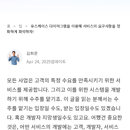
Presenti AI
AI PPT 제작 도구, Gamma 대안
홈
>
팁
>
유스케이스 다이어그램을 이용해 서비스의 요구사항을 정
솔루션
확하게 파악하자!
다이어그램
김희준
마인드맵
SMART 목표 설정
Apr 24, 2025업데이트
플로우차트
다이어그램 작성기
ER 다이어그램
비즈니스 모델 캔버스
모든 사업은 고객의 특정 수요를 만족시키기 위한 서
비스를 제공합니다. 그리고 이를 위한 시스템을 개발
UML 다이어그램
사용자 여정 지도
하기 위해 수주를 맡기죠. 이 글을 읽는 분께서는 수
조직도
아키텍처 다이어그램
주를 맡기는 입장일 수도, 받는 입장일수도 있겠습니
워크플로우
다. 혹은 개발자 지망생일수도 있고요. 어쨌건 중요한
스크럼 도구
것은, 어떤 서비스의 개발에는 고객, 개발자, 서비스