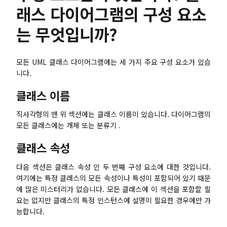
래스 다이어그램의 구성 요소
AI 피시본 다이어그램
는 무엇입니까?
계획 & 처리
AI 비즈니스 모델 캔버스
모든 UML 클래스 다이어그램에는 세 가지 주요 구성 요소가 있습
니다.
AI SWOT 분석
클래스 이름
AI 가치 사슬 분석
전략 & 분석
스마트 크리에이션
직사각형의 맨 위 섹션에는 클래스 이름이 있습니다. 다이어그램의
모든 클래스에는 개체 또는 분류기 .
AI 사용자 페르소나
AI 화이트보드
클래스 속성
AI SMART 목표
AI 프레젠테이션
다음 섹션은 클래스 속성 인 두 번째 구성 요소에 대한 것입니다.
AI BCG 매트릭스
AI 이력서 작성기
여기에는 특정 클래스의 모든 속성이나 특성이 포함되어 있기 때문
에 많은 미스터리가 없습니다. 모든 클래스에 이 섹션을 포함할 필
요는 없지만 클래스의 특정 인스턴스에 설명이 필요한 경우에만 가
리소스
능합니다.