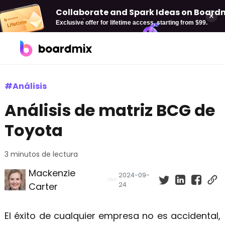
Collaborate and Spark Ideas on Boardmi
Exclusive offer for lifetime access, starting from $99.
Soluciones
#Análisis
Análisis de matriz BCG de
Por caso de uso
Boardmix AI
Toyota
Pizarra online
AI Mind Map
Diagramación
AI Flowchart
3 minutos de lectura
Mackenzie
Plan estratégica
AI PPT
2024-09-
Carter
24
Gestión de proyectos
El éxito de cualquier empresa no es accidental,
Desarrollo de producto