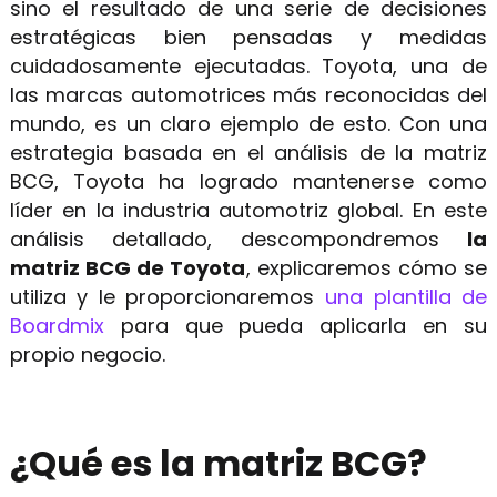
sino el resultado de una serie de decisiones
estratégicas bien pensadas y medidas
Get 80% OFF
cuidadosamente ejecutadas. Toyota, una de
las marcas automotrices más reconocidas del
Recursos
mundo, es un claro ejemplo de esto. Con una
estrategia basada en el análisis de la matriz
Blog
BCG, Toyota ha logrado mantenerse como
Plantillas
líder en la industria automotriz global. En este
análisis detallado, descompondremos
la
Centro de ayuda
matriz BCG de Toyota
, explicaremos cómo se
Qué hay de nuevo
utiliza y le proporcionaremos
una plantilla de
Boardmix
para que pueda aplicarla en su
Descarga
propio negocio.
Precios
¿Qué es la matriz BCG?