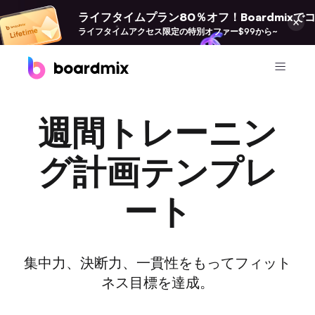
ライフタイムプラン80％オフ！Boardmix
ライフタイムアクセス限定の特別オファー$99から~
プロダクト
週間トレーニン
Boardmix
オンラインコラボホワイトボード
グ計画テンプレ
Boardmix SDK
ート
Boardmix開発者プラットフォーム
Pixso
UI/UX ツール、Figma の代替品
集中力、決断力、一貫性をもってフィット
ネス目標を達成。
Presenti AI
AI PPT 作成ツール、Gamma の代替