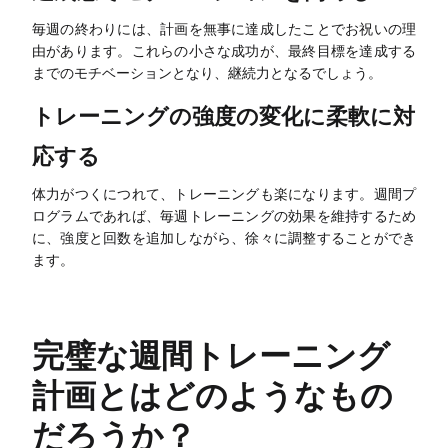
AI SMART目標
毎週の終わりには、計画を無事に達成したことでお祝いの理
AI BCGマトリックス
由があります。これらの小さな成功が、最終目標を達成する
までのモチベーションとなり、継続力となるでしょう。
スマートクリエーション
トレーニングの強度の変化に柔軟に対
AIホワイトボード
応する
AIプレゼンテーション
体力がつくにつれて、トレーニングも楽になります。週間プ
AI履歴書作成ツール
ログラムであれば、毎週トレーニングの効果を維持するため
に、強度と回数を追加しながら、徐々に調整することができ
ます。
リソース
探索
学習
完璧な週間トレーニング
テンプレート
ガイド
計画とはどのようなもの
ダウンロード
ブログ
だろうか？
リリース