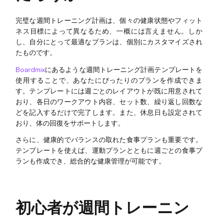
完璧な週間トレーニング計画は、個々の健康状態やフィット
ネス目標によって異なるため、一概には言えません。しか
エンタープライズ
し、自分にとって最適なプランは、個別にカスタマイズされ
たものです。
エンタープライズ版
Boardmix
にあるような週間トレーニング計画テンプレートを
プライベート展開
使用することで、あなたにぴったりのプランを作成できま
す。テンプレートには週ごとのレイアウトが既に用意されて
おり、各日のワークアウト内容、セット数、繰り返し回数な
料金プラン
どを記入するだけで完了します。また、休息日も設定されて
おり、体の回復をサポートします。
さらに、健康的でバランスの取れた食事プランも重要です。
テンプレートを使えば、運動プランとともに週ごとの食事プ
ランも作成でき、総合的な健康管理が可能です。
初心者が週間トレーニン