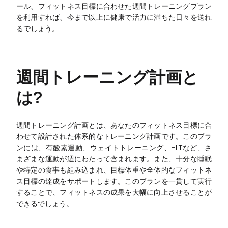
カスタマージャーニーマップ
ール、フィットネス目標に合わせた週間トレーニングプラン
を利用すれば、今まで以上に健康で活力に満ちた日々を送れ
アーキテクチャ図
るでしょう。
ワークフロー
スクラムボード
週間トレーニング計画と
ブレインストーミング
は?
チームコラボレーション
週間トレーニング計画とは、あなたのフィットネス目標に合
リサーチと分析
わせて設計された体系的なトレーニング計画です。このプラ
会議とワークショップ
ンには、有酸素運動、ウェイトトレーニング、HIITなど、さ
まざまな運動が週にわたって含まれます。また、十分な睡眠
プロダクト企画
や特定の食事も組み込まれ、目標体重や全体的なフィットネ
ス目標の達成をサポートします。このプランを一貫して実行
することで、フィットネスの成果を大幅に向上させることが
AI
できるでしょう。