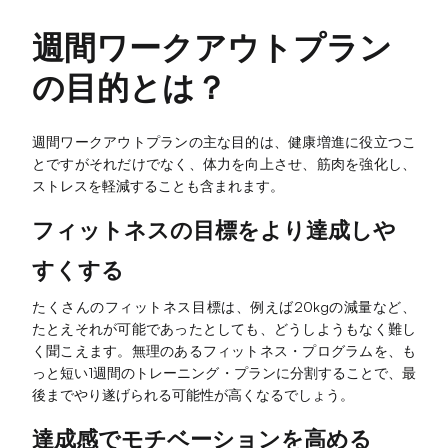
創造性&ダイアグラム
週間ワークアウトプラン
AIマインドマップ
の目的とは？
AIフローチャート
AIユーザージャーニーマップ
週間ワークアウトプランの主な目的は、健康増進に役立つこ
とですがそれだけでなく、体力を向上させ、筋肉を強化し、
AIフィッシュボーン・チャート
ストレスを軽減することも含まれます。
プランニング&プロセス
フィットネスの目標をより達成しや
AIビジネスモデルキャンバス
すくする
AI SWOT分析
たくさんのフィットネス目標は、例えば20kgの減量など、
たとえそれが可能であったとしても、どうしようもなく難し
AIバリューチェーン
く聞こえます。無理のあるフィットネス・プログラムを、も
ストラテジー&分析
っと短い1週間のトレーニング・プランに分割することで、最
後までやり遂げられる可能性が高くなるでしょう。
AIユーザーペルソナ
達成感でモチベーションを高める