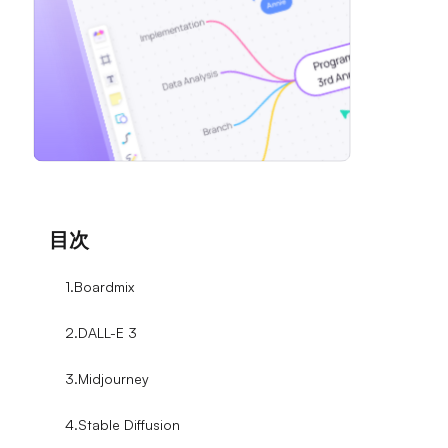
目次
1.Boardmix
2.DALL-E 3
3.Midjourney
4.Stable Diffusion