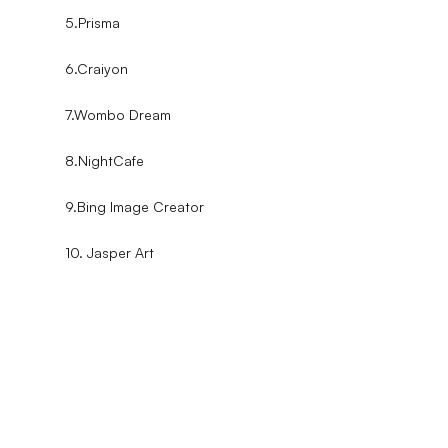
5.Prisma
6.Craiyon
7.Wombo Dream
8.NightCafe
9.Bing Image Creator
10. Jasper Art